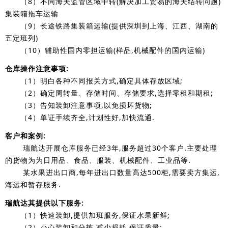
（8）不同海关监管区域中转(解决加工贸易的海关结转问题)
集装箱拖车运输
（9）长途铁路集装箱运输(提供深圳到上海、江西、湖南的
五定班列)
（10）辅助性国内零担运输(样品,机械配件的国内运输)
仓库操作注意事项:
（1）明白各种不同报关方式,确定具体存放区域;
（2）确定周转量、存储时间、存储要求,选择零租和期租;
（3）告知装卸注意事项,以免损坏货物;
（4）单证手续齐全,计划性好,加快流通.
客户和案例:
瑞航达开展仓库服务已经3年,服务超过30个客户.主要处理
的货物为为日用品、食品、服装、机械配件、工业品等.
某水果进出口商,每年进出口数量高达500柜,需要卖方集运,
海运和暂存服务.
瑞航达其提供以下服务:
（1）快速装卸,提供加班服务,保证水果新鲜;
（2）小心装卸和分拣,减少损耗,保证质量;