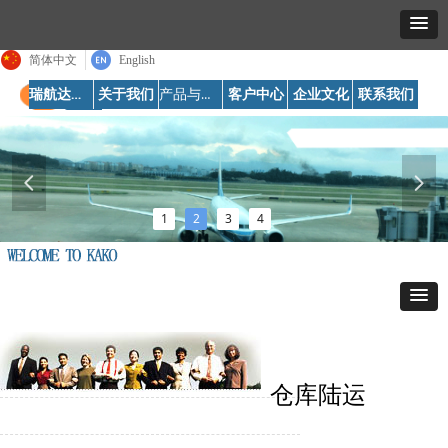
简体中文
English
瑞航达首页
产品与服务
关于我们
客户中心
企业文化
联系我们
넳
넲
1
2
3
4
仓库陆运