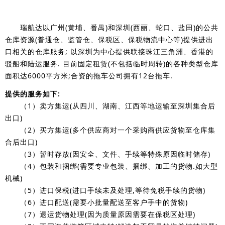
瑞航达以广州(黄埔、番禺)和深圳(西丽、蛇口、盐田)的公共
仓库资源(普通仓、监管仓、保税区、保税物流中心等)提供进出
口相关的仓库服务; 以深圳为中心提供联接珠江三角洲、香港的
驳船和陆运服务. 目前固定租赁(不包括临时周转)的各种类型仓库
面积达6000平方米;合资的拖车公司拥有12台拖车.
提供的服务如下:
（1）卖方集运(从四川、湖南、江西等地运输至深圳集合后
出口)
（2）买方集运(多个供应商对一个采购商供应货物至仓库集
合后出口)
（3）暂时存放(因安全、文件、手续等特殊原因临时储存)
（4）包装和捆绑(需要专业包装、捆绑、加工的货物.如大型
机械)
（5）进口保税(进口手续未及处理,等待免税手续的货物)
（6）进口配送(需要小批量配送至客户手中的货物)
（7）退运货物处理(因为质量原因需要在保税区处理)