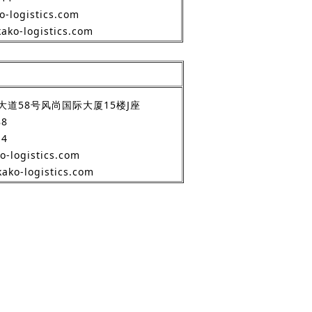
logistics.com
o-logistics.com
58号风尚国际大厦15楼J座
88
14
logistics.com
o-logistics.com