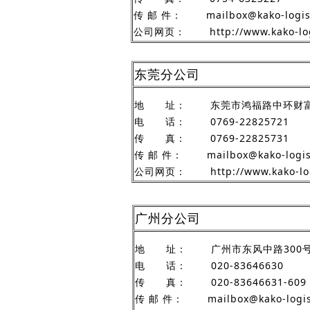
传 邮 件： mailbox@kako-logis
公司网页： http://www.kako-log
东莞分公司
地 址： 东莞市鸿福路中环财富
电 话： 0769-22825721
传 真： 0769-22825731
传 邮 件： mailbox@kako-logis
公司网页： http://www.kako-log
广州分公司
地 址： 广州市东风中路300号
电 话： 020-83646630
传 真： 020-83646631-609
传 邮 件： mailbox@kako-logis