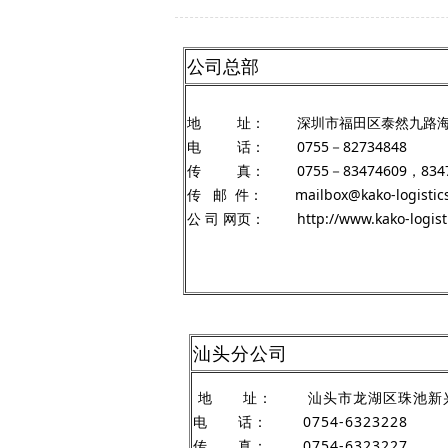
公司总部
地 址： 深圳市福田区泰然九路海松大
电 话： 0755－82734848
传 真： 0755－83474609，8347
传 邮 件： mailbox@kako-logistic
公 司 网页： http://www.kako-logist
汕头分公司
地 址： 汕头市龙湖区珠池新兴
电 话： 0754-6323228
传 真： 0754-6323227