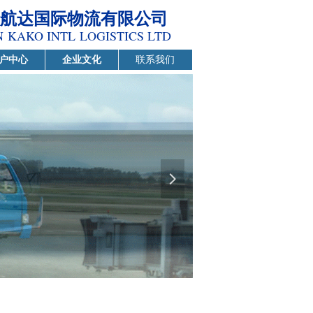
航达国际物流有限公司
KAKO INTL LOGISTICS LTD
户中心
企业文化
联系我们
넲