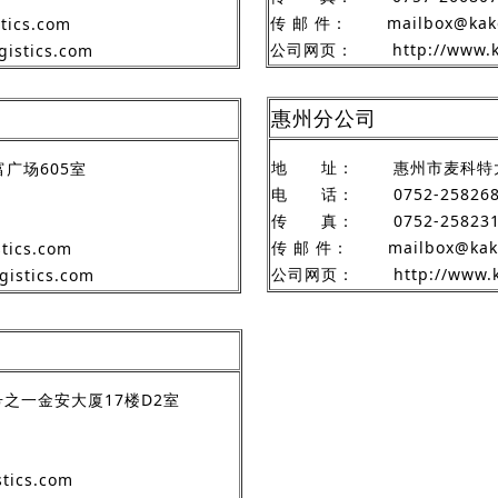
传 邮 件： mailbox@kako-
tics.com
公司网页： http://www.kak
istics.com
惠州分公司
地 址： 惠州市麦科特大道
广场605室
电 话： 0752-25826
传 真： 0752-25823
传 邮 件： mailbox@kako-
tics.com
公司网页： http://www.kak
istics.com
之一金安大厦17楼D2室
tics.com