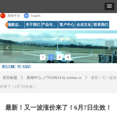
简体中文
English
瑞航达首页
产品与服务
关于我们
客户中心
企业文化
联系我们
넳
넲
1
2
3
4
首页标题
ꄲ
新闻中心_c776169624.bj.wezhan.cn
ꄲ
最新！又一波涨
价来了！6月7日生效！
最新！又一波涨价来了！6月7日生效！