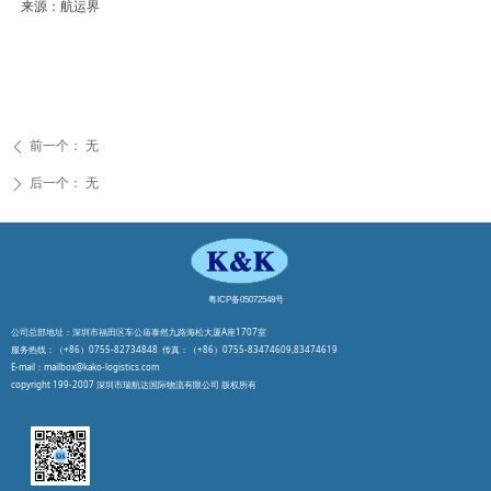
来源：航运界
前一个：
无
ꄴ
后一个：
无
ꄲ
粤ICP备05072548号
公司总部地址：深圳市福田区车公庙泰然九路海松大厦A座1707室
服务热线：（+86）0755-82734848 传真：（+86）0755-83474609,83474619
E-mail：mailbox@kako-logistics.com
copyright 199-2007 深圳市瑞航达国际物流有限公司 版权所有