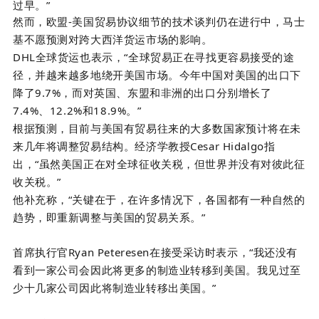
过早。”
然而，欧盟-美国贸易协议细节的技术谈判仍在进行中，马士
基不愿预测对跨大西洋货运市场的影响。
DHL
全球货运也表示，“全球贸易正在寻找更容易接受的途
径，并越来越多地绕开美国市场。今年中国对美国的出口下
降了
9.7%
，而对英国、东盟和非洲的出口分别增长了
7.4%
、
12.2%
和
18.9%
。”
根据预测，目前与美国有贸易往来的大多数国家预计将在未
来几年将调整贸易结构。经济学教授
Cesar Hidalgo指
出，“虽然美国正在对全球征收关税，但世界并没有对彼此征
收关税。”
他补充称，
“关键在于，在许多情况下，各国都有一种自然的
趋势，即重新调整与美国的贸易关系。”
首席执行官
Ryan Peteresen在接受采访时
表示，“我还没有
看到一家公司会因此将更多的制造业转移到美国。我见过至
少十几家公司因此将制造业转移出美国。”