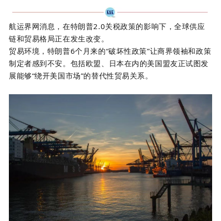
航运界网消息，在
特朗普
2.0
关税政策的影响下，全球供应
链和贸易格局正在发生改变。
贸易环境，
特朗普
6
个月来的“破坏性政策”让商界领袖和政策
制定者感到不安。包括
欧盟
、
日本
在内的美国盟友正试图发
展能够
“
绕
开
美国市场
”
的替代性贸易关系。