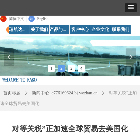
简体中文
English
瑞航达首页
产品与服务
关于我们
客户中心
企业文化
联系我们
넳
넲
1
2
3
4
首页标题
ꄲ
新闻中心_c776169624.bj.wezhan.cn
ꄲ
对等关税”正加
速全球贸易去美国化
对等关税”正加速全球贸易去美国化