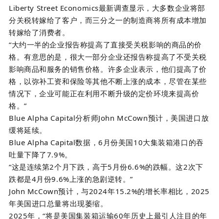
Liberty Street Economics
最新调查显示，大多数企业将部
分关税转嫁给了客户，而三分之一的制造商将所有成本增加
转嫁给了消费者。
“大约一半的企业报告称提高了直接受关税影响的商品的价
格。有意思的是，很大一部分企业还报告称提高了不受关税
影响商品和服务的销售价格。许多企业表示，他们提高了价
格，以弥补工资和保险等其他不断上涨的成本，尽管在某些
情况下，企业可能正在利用不断升级的定价环境来提高价
格。”
B
lue Alpha Capital
分析师
John McCown
预计，美国进口放
缓将延续。
Blue Alpha Capital
数据，
6
月份美国
10
大集装箱港口的吞
吐量下降了
7.9%
。
“这是连续第
2
个月下跌，高于
5
月份
6.6%
的跌幅。这
2
次下
跌都是
4
月份
9.6%
上涨的急剧逆转。”
John McCown
预计，与
2024
年
15.2%
的增长率相比，
2025
年美国进口总量将出现萎缩。
2025
年，“将是美国集装箱运输
60
年历史上最引人注目的年