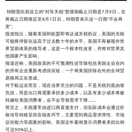
特朗普此前设立的
“对等关税”暂缓期截止日期是
7
月
9
日，在
将截止日期推迟至
8
月
1
日后，特朗普表示这一日期“不会再
变”。
报道指出，随着美国和欧盟即将达成关税协议，美国的关税
可能将停留在远高于过去数十年的水平。美国不再被视作世
界贸易体系的领导者，这是一个根本性改变，并将对世界其
他国家产生影响。
报道还称，美国政策的不可预测性还导致包括美国企业在内
的所有企业重新考虑供应链，一个将美国排除在外的全球贸
易格局正在形成。
对于航运业而言，现在业界关注
的
问题，不是关税到底由谁
负担，而是出口商需要承担多少成本，以及有多少成本将被
转嫁给美国消费者，会不会导致需求下降
......
简言之，关税
通常由进口商
直接支付，但实际成本会通过价
格传导转移至供应链各环节，主要受到商品需求弹性、市场
议价能力等因素的影响
。
美国近年案例显示消费者承担比例
可达
90%
以上。