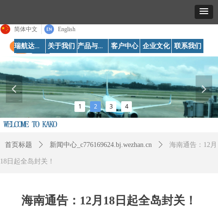
简体中文
English
瑞航达首页
产品与服务
关于我们
客户中心
企业文化
联系我们
넳
넲
1
2
3
4
首页标题
ꄲ
新闻中心_c776169624.bj.wezhan.cn
ꄲ
海南通告：12月
18日起全岛封关！
海南通告：12月18日起全岛封关！